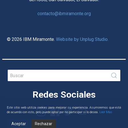
contacto@ibmiramonte.org
© 2026 IBM Miramonte.
Website by Unplug Studio.
Search
for:
Redes Sociales
instagram
Facebook
twitter
youtube
Este sitio web utiliza cookies para mejorar su experiencia. Asumiremos que está
de acuerdo con esto, pero puede optar por no participar si lo desea.
Leer Más
Aceptar
Rechazar