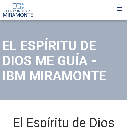
Skip
Me
to
main
content
EL ESPÍRITU DE
DIOS ME GUÍA -
IBM MIRAMONTE
El Espíritu de Dios