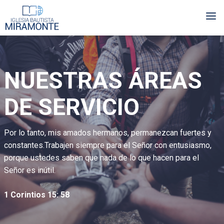
Skip
Me
to
main
content
NUESTRAS ÁREAS
DE SERVICIO
Por lo tanto, mis amados hermanos, permanezcan fuertes y
constantes.Trabajen siempre para el Señor con entusiasmo,
porque ustedes saben que nada de lo que hacen para el
Señor es inútil.
1 Corintios 15: 58